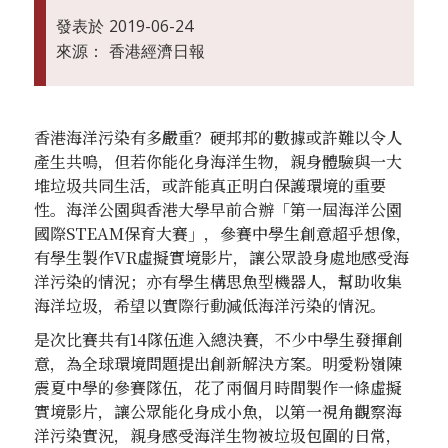
發表於
2019-06-24
來源：
香港經濟日報
香港海洋污染有多嚴重？硬邦邦的數據或許難以令人
產生共嗚，但若你能化身海洋生物，親身體驗與一大
堆垃圾共同生活，或許能真正明白保護環境的重要
性。海洋公園與香港大學早前合辦「第一屆海洋公園
國際STEAM保育大賽」，參賽中學生創意超乎想像，
有學生製作VR虛擬實境影片，讓公眾設身處地感受海
洋污染的情況；亦有學生構思魚型機器人，幫助收集
海洋垃圾，希望以實際行動減低海洋污染的情況。
是次比賽共有14隊伍進入總決賽，不少中學生發揮創
意，為全球環境問題提出創新解決方案。明愛粉嶺陳
震夏中學的參賽隊伍，花了兩個月時間製作一條虛擬
實境影片，讓公眾能化身成小魚，以第一視角觀察海
洋污染實況，親身感受海洋生物被垃圾包圍的日常，