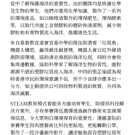
從中了解保護海洋的重要性。由於團隊均是修讀化學
及生物的學生，他們亦運用化學知識，製作了一系列
的環保產品，如以咖啡渣製作的環保肥皂、環保酵素
等，以取代市面上含微膠粒的磨砂和清潔劑，減少微
膠粒和有害物質流入海洋，推廣綠色生活。
來自基督教宣道會宣基中學的隊伍則憑着「垃圾魚」
機器人構思，贏得最佳創意獎，機器人會以紅外線偵
測附迎環境，協助清走海底的海洋垃圾，同時亦會收
集周邊數據，協助科學家了解海洋生物的習性。面對
源源不絕的塑膠垃圾流入海洋，中四的張芷瑜認為現
時香港市民的環保意識不俗，但不少食肆亦應多出一
分力，如主動提供以可回收物料製造的飲管，共同為
海洋減廢。
STEAM教育模式着眼多方面培育學生，除提供科技解
決方案外，亦有參賽隊伍選擇透過創作藝術來宣揚環
保信息，令大眾明白環境保育的重要性：漢鼎書院的
參賽學生因有感藝術比科技更貼地、更能觸動公眾，
製作了一段沙畫創作影片，講述鯨魚誤吞塑膠垃圾死