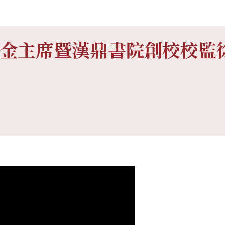
金主席暨漢鼎書院創校校監