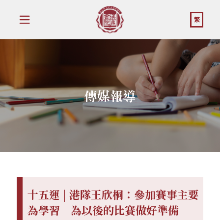
繁
傳媒報導
十五運 | 港隊王欣桐：參加賽事主要
為學習 為以後的比賽做好準備