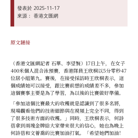
發表於
2025-11-17
來源：
香港文匯網
‍原文鏈接‍
（香港文匯網記者 石華、李望賢）17日上午，在女子
400米個人混合泳預賽，香港隊員王欣桐以5分零秒47
位居小組第九。賽後，在接受採訪時王欣桐表示，這
個成績她可以接受，跟比賽前想的成績差不多，參加
這個賽事主要是為了學習，為以後的比賽做好準備。
「參加這個比賽最大的收穫就是認識到了很多名將，
現場觀看他們的技術細節與在視頻上完全不同，得到
了很多技術方面的收穫。」同時，王欣桐表示，何詩
蓓拿到兩塊金牌給大家帶來很大的信心，她也為晚上
何詩蓓和文薈喬的比賽加油打氣。「希望她們加油！