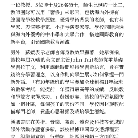
一位教授、5位博士及26名碩士，師生比例約一比二，
教師團隊可以用「奢侈」來形容，包括海內外擁有一
線國際學校教學經驗、優秀學術背景的老師，也有科
學家、表演藝術家、小提琴演奏家等。學校同時通過
與海內外優秀的中小學和大學合作，搭建國際教育的
新平台，引領國際教育潮流。
另外，蘇媛表示老師言傳身教效果顯著，她舉例指，
該校年屆70歲的英文部主管John Tait老師從零基礎
學習拉丁文，利用課餘時間堅持學習新語言，旨在實
踐終身學習理念，以身作則向學生展示如何掌握一門
新外語。「有10年級班的學生參加全球劍橋11年級班
的數學考試，能提前一年獲得最高等的成績，反映教
和學雙方取得成功。」蘇媛形容，該校的學習氛圍彷
如一個社區，每個孩子的天份不同，學校因材施教配
備專門老師，費盡心思發掘及栽培學生潛能。
漢鼎書院在美術、音樂、舞蹈、體育及科技等領域的
課外活動亦豐富多彩。該校根據IB國際文憑課程要
求，組織創意類、行動類、社區服務類三方面的活