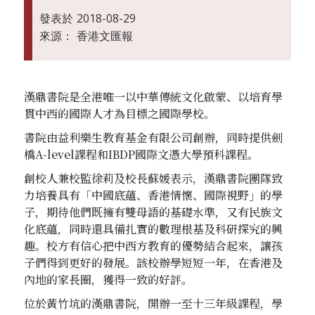
發表於
2018-08-29
來源：
香港文匯報
漢鼎書院是全港唯一以中華傳統文化啟蒙、以培育學
貫中西的國際人才為目標之國際學校。
書院由益利樂生教育基金有限公司創辦，同時提供劍
橋A-level課程和IBDP國際文憑大學預科課程。
創校人兼校監徐莉及校長蘇媛表示，漢鼎書院團隊致
力培養具有「中國底蘊、香港情懷、國際視野」的學
子，期待他們既擁有雙母語的基礎水準，又有民族文
化底蘊，同時還具備扎實的數理根基及科研探究的興
趣。校方有信心把中西方教育的優勢結合起來，讓孩
子們得到更好的發展。該校辦學短短一年，在香港及
內地的家長圈，獲得一致的好評。
位於黃竹坑的漢鼎書院，開辦一至十三年級課程，學