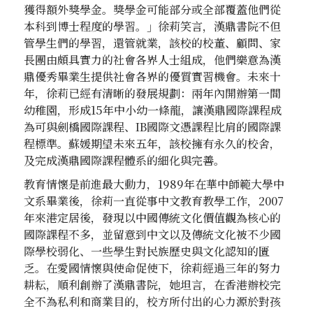
獲得額外獎學金。獎學金可能部分或全部覆蓋他們從
本科到博士程度的學習。」徐莉笑言，漢鼎書院不但
管學生們的學習，還管就業，該校的校董、顧問、家
長團由頗具實力的社會各界人士組成，他們樂意為漢
鼎優秀畢業生提供社會各界的優質實習機會。未來十
年，徐莉已經有清晰的發展規劃：兩年內開辦第一間
幼稚園，形成15年中小幼一條龍，讓漢鼎國際課程成
為可與劍橋國際課程、IB國際文憑課程比肩的國際課
程標準。蘇媛期望未來五年，該校擁有永久的校舍，
及完成漢鼎國際課程體系的細化與完善。
教育情懷是前進最大動力，1989年在華中師範大學中
文系畢業後，徐莉一直從事中文教育教學工作，2007
年來港定居後，發現以中國傳統文化價值觀為核心的
國際課程不多，並留意到中文以及傳統文化被不少國
際學校弱化、一些學生對民族歷史與文化認知的匱
乏。在愛國情懷與使命促使下，徐莉經過三年的努力
耕耘，順利創辦了漢鼎書院，她坦言，在香港辦校完
全不為私利和商業目的，校方所付出的心力源於對孩