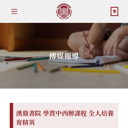
繁
傳媒報導
漢鼎書院 學貫中西辦課程 全人培養
育精英