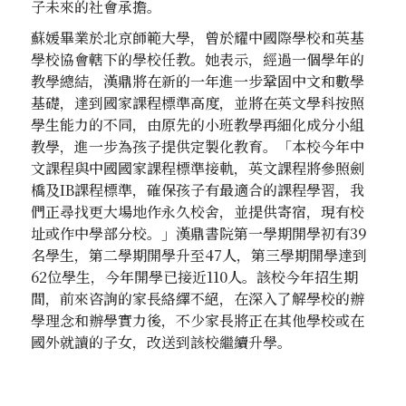
子未來的社會承擔。
蘇媛畢業於北京師範大學，曾於耀中國際學校和英基
學校協會轄下的學校任教。她表示，經過一個學年的
教學總結，漢鼎將在新的一年進一步鞏固中文和數學
基礎，達到國家課程標準高度，並將在英文學科按照
學生能力的不同，由原先的小班教學再細化成分小組
教學，進一步為孩子提供定製化教育。「本校今年中
文課程與中國國家課程標準接軌，英文課程將參照劍
橋及IB課程標準，確保孩子有最適合的課程學習，我
們正尋找更大場地作永久校舍，並提供寄宿，現有校
址或作中學部分校。」漢鼎書院第一學期開學初有39
名學生，第二學期開學升至47人，第三學期開學達到
62位學生，今年開學已接近110人。該校今年招生期
間，前來咨詢的家長絡繹不絕，在深入了解學校的辦
學理念和辦學實力後，不少家長將正在其他學校或在
國外就讀的子女，改送到該校繼續升學。