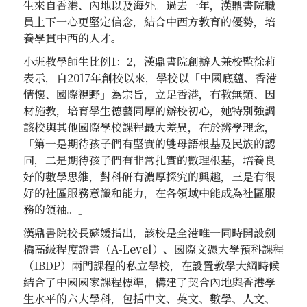
生來自香港、內地以及海外。過去一年，漢鼎書院職
員上下一心更堅定信念，結合中西方教育的優勢，培
養學貫中西的人才。
小班教學師生比例1：2，漢鼎書院創辦人兼校監徐莉
表示，自2017年創校以來，學校以「中國底蘊、香港
情懷、國際視野」為宗旨，立足香港，有教無類、因
材施教，培育學生德藝同厚的辦校初心，她特別強調
該校與其他國際學校課程最大差異，在於辨學理念，
「第一是期待孩子們有堅實的雙母語根基及民族的認
同，二是期待孩子們有非常扎實的數理根基，培養良
好的數學思維，對科研有濃厚探究的興趣，三是有很
好的社區服務意識和能力，在各領域中能成為社區服
務的領袖。」
漢鼎書院校長蘇媛指出，該校是全港唯一同時開設劍
橋高級程度證書（A-Level）、國際文憑大學預科課程
（IBDP）兩門課程的私立學校，在設置教學大綱時候
結合了中國國家課程標準，構建了契合內地與香港學
生水平的六大學科，包括中文、英文、數學、人文、