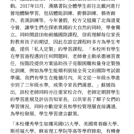
動。2017年11月，漢鼎書院全體學生前往北戴河進行
營地體驗學習，包括體能訓練、廚藝訓練、藝術創
作、表演訓練等。今年暑假，校方又組織了北海道夏
令營，讓學生們在探索異國的大自然的同時，學會獨
立。同時開設IB和劍橋國際課程，徐莉理解每位家長
對教育孩子的期望，因此在設定課程時多方為學生考
慮，提供「私人定製」的學習課程。「本校所有學生
在學習過程遇到任何問題時，老師會主動承擔補習責
任，按階段提供方案協助孩子克服困難和量身定製強
化訓練，例如為學生能順利銜接全英文的國際考試做
準備。我們有學生在幾個月內，英文從一年級水準進
步到了三年級水準，成果令家長們滿意。」蘇媛指
出，該校老師同時亦注重家校合作，老師定期將學生
的學習進展及評估告知家長，以供家長了解子女們的
學習情況，同時亦歡迎家長和學校管理層直接溝通，
為學校發展、學生學習建言獻策。
「本校優秀學生如獲英國G5大學、美國常春藤大學、
斯坦福大學、麻省理工學院等高等學府錄取，有機會