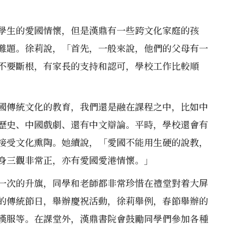
學生的愛國情懷，但是漢鼎有一些跨文化家庭的孩
難題。徐莉說，「首先，一般來說，他們的父母有一
不要斷根，有家長的支持和認可，學校工作比較順
國傳統文化的教育，我們還是融在課程之中，比如中
歷史、中國戲劇、還有中文辯論。平時，學校還會有
接受文化熏陶。她續說，「愛國不能用生硬的說教，
身三觀非常正，亦有愛國愛港情懷。」
一次的升旗，同學和老師都非常珍惜在禮堂對着大屏
的傳統節日，舉辦慶祝活動，徐莉舉例，春節舉辦的
漢服等。在課堂外，漢鼎書院會鼓勵同學們參加各種