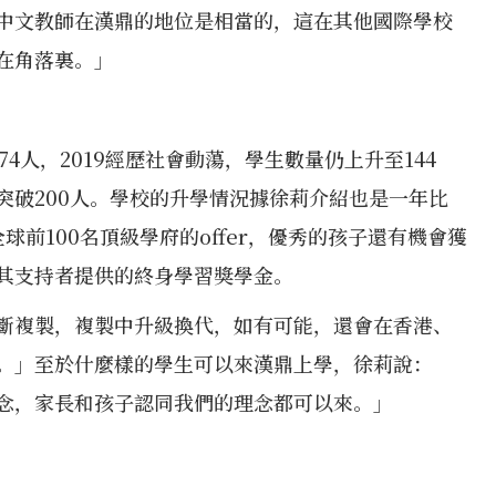
中文教師在漢鼎的地位是相當的，這在其他國際學校
在角落裏。」
4人，2019經歷社會動蕩，學生數量仍上升至144
突破200人。學校的升學情況據徐莉介紹也是一年比
前100名頂級學府的offer，優秀的孩子還有機會獲
其支持者提供的終身學習獎學金。
斷複製，複製中升級換代，如有可能，還會在香港、
。」至於什麼樣的學生可以來漢鼎上學，徐莉說：
念，家長和孩子認同我們的理念都可以來。」