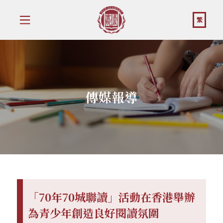
繁
傳媒報導
「70年70城聯讀」活動在香港舉辦
為青少年創造良好閱讀氛圍