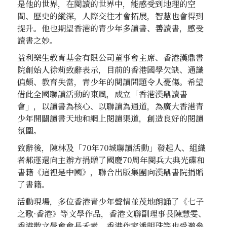
是他的世界，在閱讀的世界中，能感受到地理的空
間、歷史的縱深，人際交往才會拓展，智慧也會得到
提升。他也期望香港的青少年多讀書、善讀書，感受
讀書之妙。
益利樂生教育基金有限公司董事會主席、香港漢鼎書
院創始人徐莉致辭表示，目前的香港國學欠缺、通識
偏頗、教育失當，青少年的閱讀問題令人憂傷。希望
借此全國聯讀活動的東風，成立「香港漢鼎讀書
會」，以讀書為核心、以聯讀為通道，為廣大香港青
少年開闢讀書天地和網上閱讀渠道，創造良好的閱讀
氛圍。
致辭後，陳林及「70年70城聯讀活動」發起人、組織
者郝運還向主辦方捐贈了國慶70周年閱兵大典光碟和
書籍《這裡是中國》，聯合出版集團向漢鼎書院捐贈
了書籍。
活動現場，多位香港青少年聲情並茂地朗誦了《七子
之歌·香港》等文學作品，香港文聯副理事長陳慧雯、
香港散文學會會長禾素、香港作家潘明珠等也受邀參