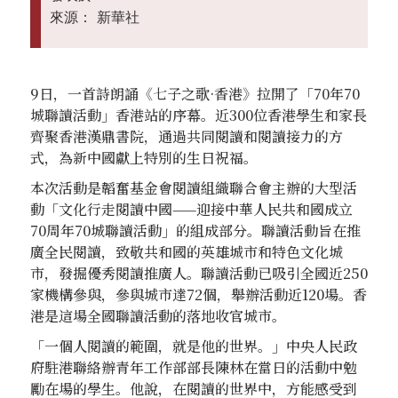
來源：
新華社
9日，一首詩朗誦《七子之歌·香港》拉開了「70年70
城聯讀活動」香港站的序幕。近300位香港學生和家長
齊聚香港漢鼎書院，通過共同閱讀和閱讀接力的方
式，為新中國獻上特別的生日祝福。
本次活動是韜奮基金會閱讀組織聯合會主辦的大型活
動「文化行走閱讀中國——迎接中華人民共和國成立
70周年70城聯讀活動」的組成部分。聯讀活動旨在推
廣全民閱讀，致敬共和國的英雄城市和特色文化城
市，發掘優秀閱讀推廣人。聯讀活動已吸引全國近250
家機構參與，參與城市達72個，舉辦活動近120場。香
港是這場全國聯讀活動的落地收官城市。
「一個人閱讀的範圍，就是他的世界。」中央人民政
府駐港聯絡辦青年工作部部長陳林在當日的活動中勉
勵在場的學生。他說，在閱讀的世界中，方能感受到