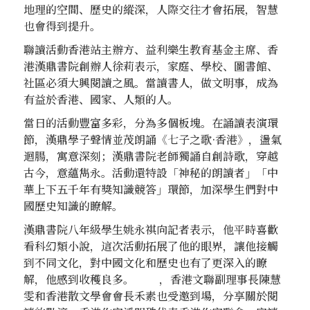
地理的空間、歷史的縱深，人際交往才會拓展，智慧
也會得到提升。
聯讀活動香港站主辦方、益利樂生教育基金主席、香
港漢鼎書院創辦人徐莉表示，家庭、學校、圖書館、
社區必須大興閱讀之風。當讀書人，做文明事，成為
有益於香港、國家、人類的人。
當日的活動豐富多彩，分為多個板塊。在誦讀表演環
節，漢鼎學子聲情並茂朗誦《七子之歌·香港》，盪氣
迴腸，寓意深刻；漢鼎書院老師獨誦自創詩歌，穿越
古今，意蘊雋永。活動還特設「神秘的朗讀者」「中
華上下五千年有獎知識競答」環節，加深學生們對中
國歷史知識的瞭解。
漢鼎書院八年級學生姚永祺向記者表示，他平時喜歡
看科幻類小說，這次活動拓展了他的眼界，讓他接觸
到不同文化，對中國文化和歷史也有了更深入的瞭
解，他感到收穫良多。 ，香港文聯副理事長陳慧
雯和香港散文學會會長禾素也受邀到場，分享關於閱