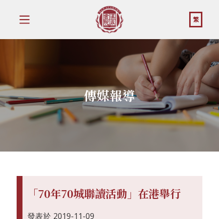
繁
傳媒報導
「70年70城聯讀活動」在港舉行
發表於
2019-11-09