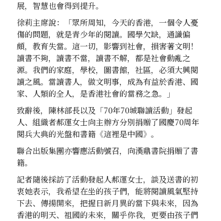
展，智慧也會得到提升。
徐莉主席說：「眾所周知，今天的香港，一個令人憂
傷的問題，就是青少年的閱讀。國學欠缺，通識偏
頗，教育失當。這一切，影響到社會，損害著文明！
讀書不夠，讀書不當，讀書不解，都是社會動亂之
源。我們的家庭，學校，圖書館，社區，必須大興閱
讀之風。當讀書人，做文明事，成為有益於香港、國
家、人類的全人，是香港社會的當務之急。」
致辭後，陳林部長以及「70年70城聯讀活動」發起
人、組織者郝運女士向主辦方分別捐贈了國慶70周年
閱兵大典的光盤和書籍《這裡是中國》。
聯合出版集團亦響應活動號召，向漢鼎書院捐贈了書
籍。
記者隨後採訪了活動發起人郝運女士，談及送書的初
衷她表示，我希望在坐的孩子們，能將閱讀風氣堅持
下去、傳揚開來，把握日新月異的當下與未來，因為
香港的明天、祖國的未來，關乎你我，更要由孩子們