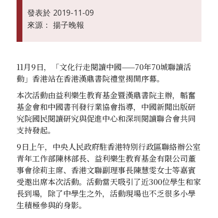
發表於
2019-11-09
來源：
揚子晚報
11月9日，「文化行走閱讀中國——70年70城聯讀活
動」香港站在香港漢鼎書院禮堂揭開序幕。
本次活動由益利樂生教育基金暨漢鼎書院主辦，韜奮
基金會和中國書刊發行業協會指導，中國新聞出版研
究院國民閱讀研究與促進中心和深圳閱讀聯合會共同
支持發起。
9日上午，中央人民政府駐香港特別行政區聯絡辦公室
青年工作部陳林部長、益利樂生教育基金有限公司董
事會徐莉主席、香港文聯副理事長陳慧雯女士等嘉賓
受邀出席本次活動。活動當天吸引了近300位學生和家
長到場，除了中學生之外，活動現場也不乏很多小學
生積極參與的身影。