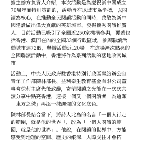
據主辦方負責人介紹，本次活動是為慶祝新中國成立
70周年而特別策劃的，活動旨在以城市為坐標，以閱
讀為核心，在推動全民閱讀活動的同時，致敬為新中
國建設做出偉大貢獻的英雄城市、發掘優秀閱讀推廣
人。目前活動已吸引了全國近250家機構參與，覆蓋包
括香港、澳門在內的全國33個行政區域，參與聯讀活
動城市達72個，舉辦活動近120場。在這場漸次點亮的
全國聯讀活動中，香港將作為系列活動的落地收官城
市。
活動上，中央人民政府駐香港特別行政區聯絡辦公室
青年工作部陳林部長、益利樂生教育基金有限公司董
事會徐莉主席先後致辭，寄望閱讀之光能在一次次共
讀分享中點亮香港，連接一個又一個閱讀者，為這顆
「東方之珠」再添一抹絢爛的文化底色。
陳林部長結合當下，將詩人北島的名言「一個人行走
的範圍，就是他的世界「，改為「一個人閱讀的範
圍，就是他的世界」。他說，在閱讀的世界中，方能
感受到地理的空間、歷史的縱深，人際交往才會拓