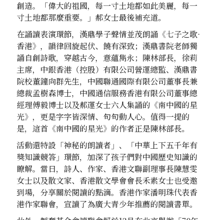
創造。「偉大的祖國，每一寸土地都如此美麗，每一
寸土地都那麼重要。」郝女士最後補充道。
在誦讀表演環節，漢鼎學子聲情並茂朗誦《七子之歌·
香港》，韻律回旋起伏、饒有深致；漢鼎書院老師獨
誦自創詩歌，穿越古今，意蘊雋永；陳林部長，徐莉
主席，中銀香港（控股）有限公司營運總監、漢鼎書
院校董鐘向群先生，中國聯通國際有限公司董事長兼
總裁孟樹森博士，中國通信服務香港有限公司董事總
經理傅毅博士以及郝運女士六人集誦的《南中國的星
光》，更是字字皆深情、句句動人心。值得一提的
是，這首《南中國的星光》的作者正是陳林部長。
活動還特設「神秘的朗讀者」、「中華上下五千年有
獎知識競答」環節，加深了孩子們對中國歷史知識的
瞭解。當日，詩人、作家、香港文聯副理事長陳慧雯
女士以及散文家、香港散文學會會長禾素女士也受邀
到場，分享關於閱讀的點滴。香港作家潘明珠代表香
港作家聯會，宣讀了為廣大青少年推薦的閱讀書單。