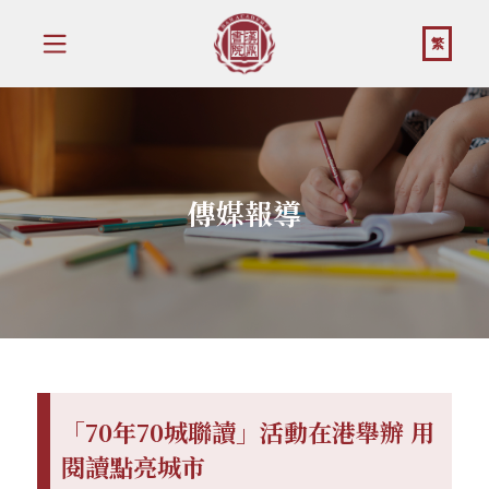
繁
傳媒報導
「70年70城聯讀」活動在港舉辦 用
閱讀點亮城市